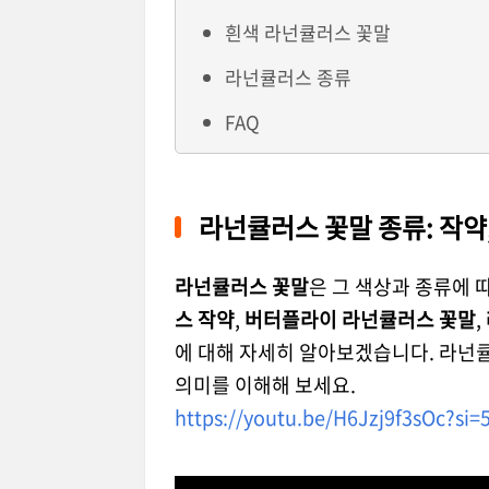
흰색 라넌큘러스 꽃말
라넌큘러스 종류
FAQ
라넌큘러스 꽃말 종류: 작약,
라넌큘러스 꽃말
은 그 색상과 종류에 
스 작약
,
버터플라이 라넌큘러스 꽃말
,
에 대해 자세히 알아보겠습니다. 라넌
의미를 이해해 보세요.
https://youtu.be/H6Jzj9f3sOc?s