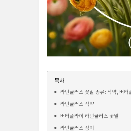
목차
라넌큘러스 꽃말 종류: 작약, 버터
라넌큘러스 작약
버터플라이 라넌큘러스 꽃말
라넌큘러스 장미