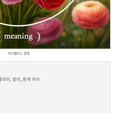
라넌큘러스 꽃말
플라이, 장미, 흰색 차이