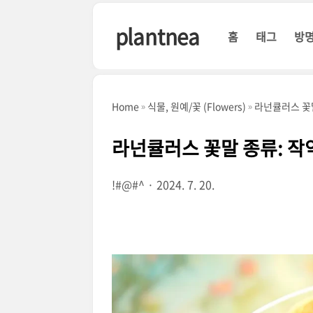
본문 바로가기
plantnea
홈
태그
방
Home
식물, 원예/꽃 (Flowers)
라넌큘러스 꽃말
라넌큘러스 꽃말 종류: 작약
!#@#^
2024. 7. 20.