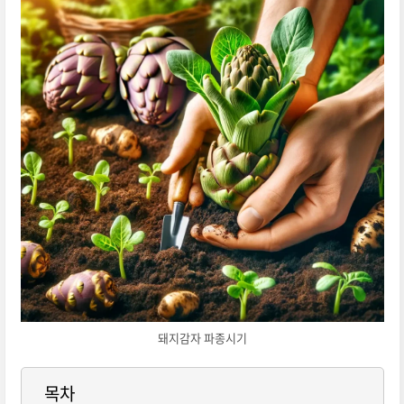
돼지감자 파종시기
목차