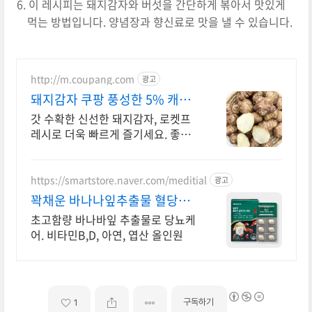
이 레시피는 돼지감자와 버섯을 간단하게 볶아서 맛있게
먹는 방법입니다. 양념장과 향신료로 맛을 낼 수 있습니다.
http://m.coupang.com
광고
돼지감자 쿠팡 풍성한 5% 캐시
적립
갓 수확한 신선한 돼지감자, 로켓프
레시로 더욱 빠르게 즐기세요. 좋은
품질의 감자, 꼼꼼한 선별로 깨끗하
게 배송됩니다.
https://smartstore.naver.com/meditial
광고
꽉채운 바나나잎추출물 혈당컷
식약처 기능성 인정원료 사용
초고함량 바나바잎 추출물로 당뇨케
어. 비타민B,D, 아연, 엽산 올인원
구독하기
1