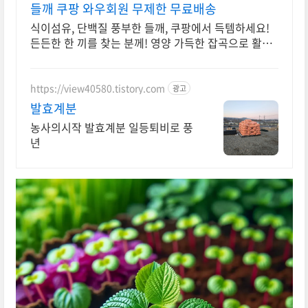
들깨 쿠팡 와우회원 무제한 무료배송
식이섬유, 단백질 풍부한 들깨, 쿠팡에서 득템하세요!
든든한 한 끼를 찾는 분께! 영양 가득한 잡곡으로 활기
찬 하루를 시작하세요.
https://view40580.tistory.com
광고
발효계분
농사의시작 발효계분 일등퇴비로 풍
년